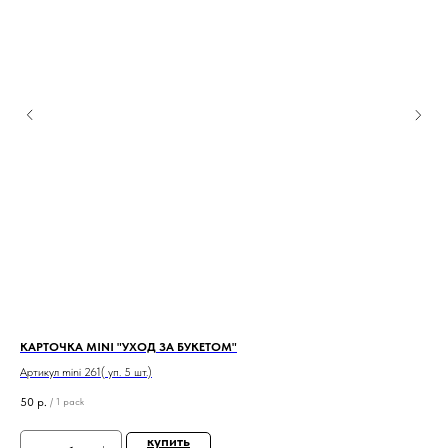
КАРТОЧКА MINI "УХОД ЗА БУКЕТОМ"
КА
Артикул mini 261( уп. 5 шт.)
Арти
50
р.
50
/
1 pack
купить