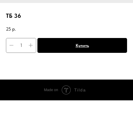
ТБ 36
25
р.
Купить
Tilda
Made on