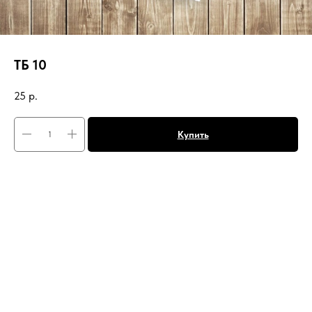
ТБ 10
25
р.
Купить