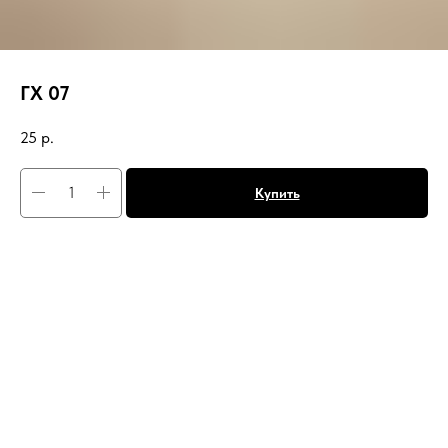
ГХ 07
25
р.
Купить