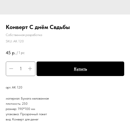
Конверт С днём Свдьбы
Собственная разработка
SKU:
АК 120
45
р.
/
1 pc
Купить
арт. АК 120
материал: Бумага мелованная
плотность: 250
размер: 190*100 мм
упаковка: Прозрачный пакет
вид: Конверт для денег