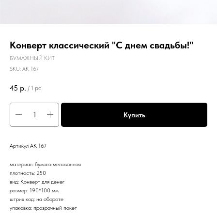
Конверт классический "С днем свадьбы!"
БУМАЖНЫЙ КИТ
SKU:
АК 167
45
р.
/
1 pc
Купить
Артикул АК 167
материал: бумага мелованная
плотность: 250
вид: Конверт для денег
размер: 190*100 мм
штрих код: на обороте
упаковка: прозрачный пакет