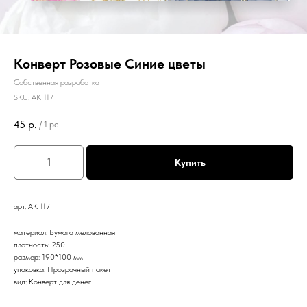
Конверт Розовые Синие цветы
Собственная разработка
SKU:
АК 117
45
р.
/
1 pc
Купить
арт. АК 117
материал: Бумага мелованная
плотность: 250
размер: 190*100 мм
упаковка: Прозрачный пакет
вид: Конверт для денег