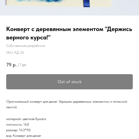
Конверт с деревянным элементом "Держись
верного курса!"
Собственная разработка
SKU:
КД 24
79
р.
/
1 pc
Out of stock
Оригинальный конверт для денег. Украшен деревянным элементом и атласной
лентой.
материал: цветная бумага
плотность: 160
размер: 163*90
вид: Конверт для денег