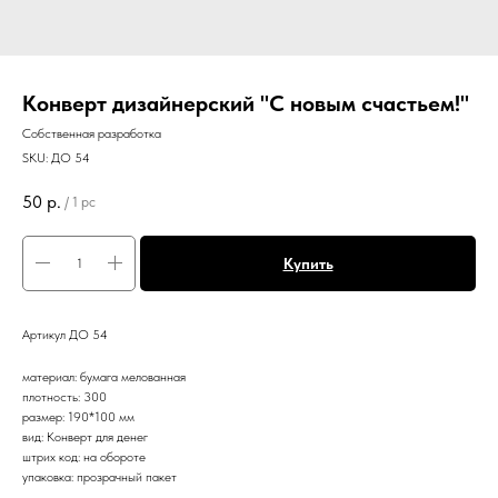
Конверт дизайнерский "С новым счастьем!"
Собственная разработка
SKU:
ДО 54
50
р.
/
1 pc
Купить
Артикул ДО 54
материал: бумага мелованная
плотность: 300
размер: 190*100 мм
вид: Конверт для денег
штрих код: на обороте
упаковка: прозрачный пакет