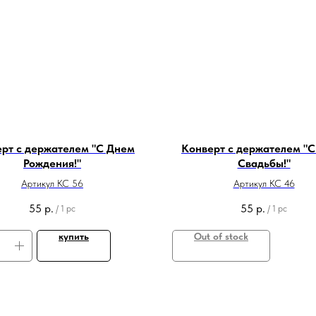
рт с держателем "С Днем
Конверт с держателем "
Рождения!"
Свадьбы!"
Артикул КС 56
Артикул КС 46
55
р.
55
р.
/
1 pc
/
1 pc
купить
Out of stock