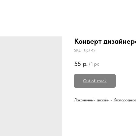
Конверт дизайнерс
SKU:
ДО 42
55
р.
/
1 pc
Out of stock
Лаконичный дизайн и благородно