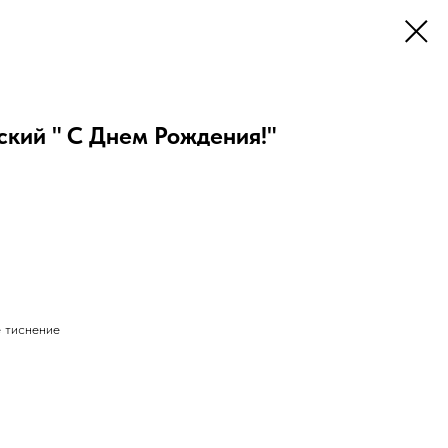
кий " С Днем Рождения!"
е тиснение