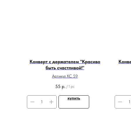
Конверт с держателем "Красиво
Конве
быть счастливой!"
Артикул КС 59
55
р.
/
1 pc
купить