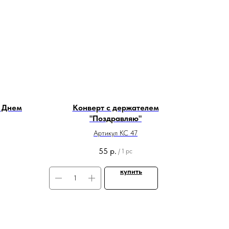
С Днем
Конверт с держателем
"Поздравляю"
Артикул КС 47
55
р.
/
1 pc
купить