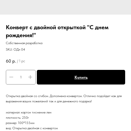
Конверт с двойной открыткой "С днем
рождения!"
Собственная разработка
SKU:
ОДл 04
60
р.
/
1 pc
Купить
Открытка двойная со сгибом. Дополнена конвертом. Отлично подойдет как для
выражения ваших пожеланий так и для денежного подарка!
материал: картон тиснение лен
плотность: 250г
размер: 100*155мм
вид: Открытка двойная с конвертом