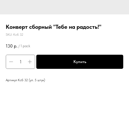
Конверт сборный "Тебе на радость!"
SKU:
Ксб 32
130
р.
/
1 pack
Купить
Артикул Ксб 32 (уп. 5 штук)