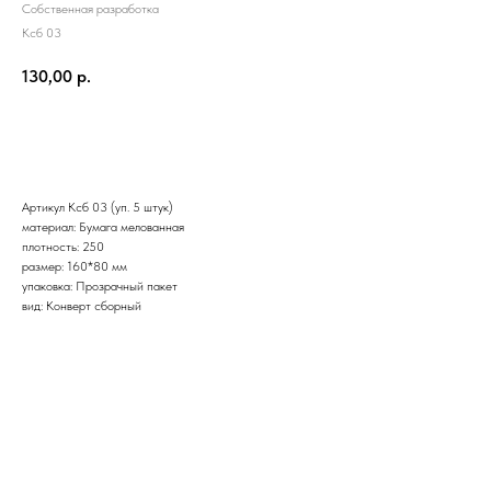
Собственная разработка
Ксб 03
130,00
р.
Купить
Артикул Ксб 03 (уп. 5 штук)
материал: Бумага мелованная
плотность: 250
размер: 160*80 мм
упаковка: Прозрачный пакет
вид: Конверт сборный