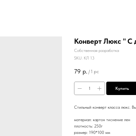
Конверт Люкс " С 
Собственная разработка
SKU:
КЛ 13
79
р.
/
1 pc
Купить
Стильный конверт класса люкс. В
материал: картон тиснение лен
плотность: 250г
размер: 190*100 мм