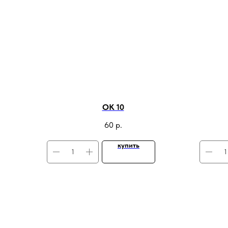
ОК 10
60
р.
купить