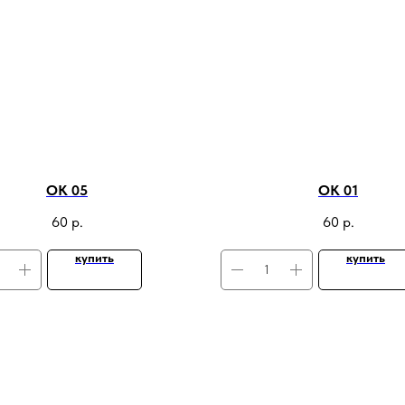
ОК 05
ОК 01
60
р.
60
р.
купить
купить