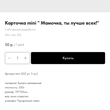
Карточка mini " Мамочка, ты лучше всех!"
Собственная разработка
SKU:
mini 252
50
р.
/
1 pack
Купить
Артикул mini 252( уп. 5 шт.)
материал: Бумага мелованная
плотность: 300г
размер: 70*100мм
вид: мини открытка
упаковка: Прозрачный пакет