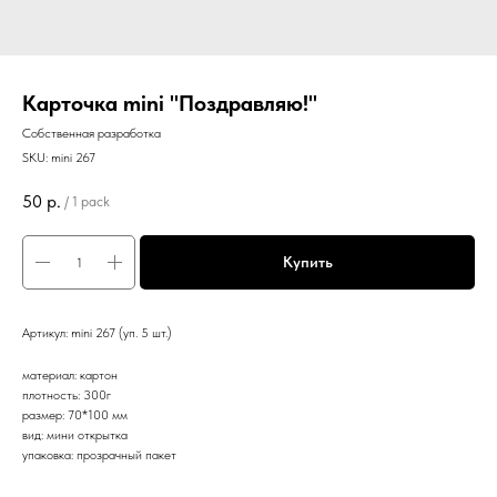
Карточка mini "Поздравляю!"
Собственная разработка
SKU:
mini 267
50
р.
/
1 pack
Купить
Артикул: mini 267 (уп. 5 шт.)
материал: картон
плотность: 300г
размер: 70*100 мм
вид: мини открытка
упаковка: прозрачный пакет