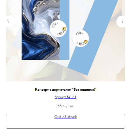
Конверт с держателем "Без надписи!"
Артикул КС 54
55
р.
/
1 pc
Out of stock