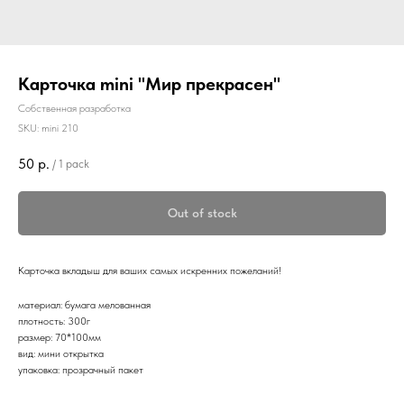
Карточка mini "Мир прекрасен"
Собственная разработка
SKU:
mini 210
50
р.
/
1 pack
Out of stock
Карточка вкладыш для ваших самых искренних пожеланий!
материал: бумага мелованная
плотность: 300г
размер: 70*100мм
вид: мини открытка
упаковка: прозрачный пакет