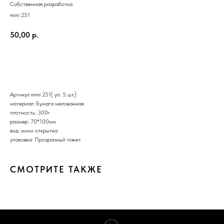
Собственная разработка
mini 251
50,00
р.
Купить
Артикул mini 251( уп. 5 шт.)
материал: Бумага мелованная
плотность: 300г
размер: 70*100мм
вид: мини открытка
упаковка: Прозрачный пакет
СМОТРИТЕ ТАКЖЕ