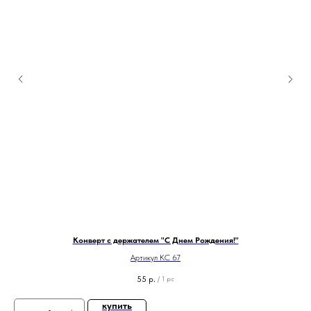
Конверт с держателем "С Днем Рождения!"
Артикул КС 67
55
р.
/
1 pc
купить