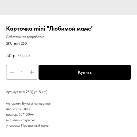
Карточка mini "Любимой маме"
Собственная разработка
SKU:
mini 250
50
р.
/
1 pack
Купить
Артикул mini 250( уп. 5 шт.)
материал: Бумага мелованная
плотность: 300г
размер: 70*100мм
вид: мини открытка
упаковка: Прозрачный пакет