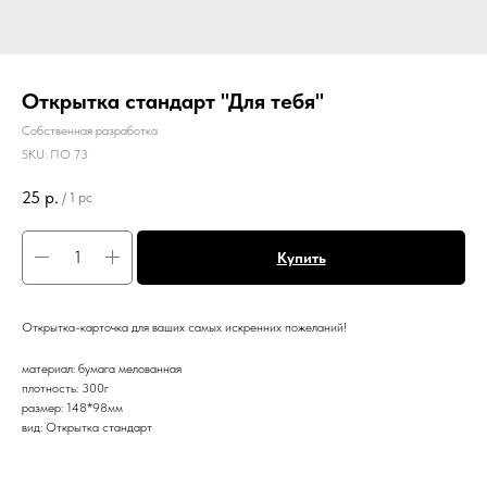
Открытка стандарт "Для тебя"
Собственная разработка
SKU:
ПО 73
25
р.
/
1 pc
Купить
Открытка-карточка для ваших самых искренних пожеланий!
материал: бумага мелованная
плотность: 300г
размер: 148*98мм
вид: Открытка стандарт