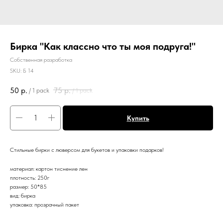
Бирка "Как классно что ты моя подруга!"
Собственная разработка
SKU:
Б 14
50
р.
75
р.
/
1 pack
/
1 pack
Купить
Стильные бирки с люверсом для букетов и упаковки подарков!
материал: картон тиснение лен
плотность: 250г
размер: 50*85
вид: бирка
упаковка: прозрачный пакет