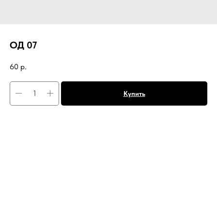
ОД 07
60
р.
Купить