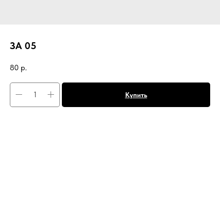
ЗА 05
80
р.
Купить